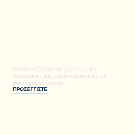
ΣΥΝΕΡΓΑΣΙΕΣ
Επικοινωνήστε με την ομάδα μου για
συνεργασίες που χτίζουν ουσιαστικές και
μακροχρόνιες σχέσεις.
ΠΡΟΣΕΓΓΊΣΤΕ